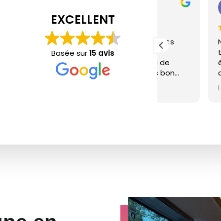
UDEAU
Riya
il y a 9
EXCELLENT
lement W&A Transporter pour vos
Nous avons fa
naires : très bonne relation
transport lor
Basée sur
15 avis
, c'est rare d'avoir ce niveau de
été fluide du 
ur des transporteurs, puis très bon
confortable, 
e séminaire de 3 jours (même sur des
professionne
Lire la suite
oites). Les + : flexibilité et excellent
hésitation..
!