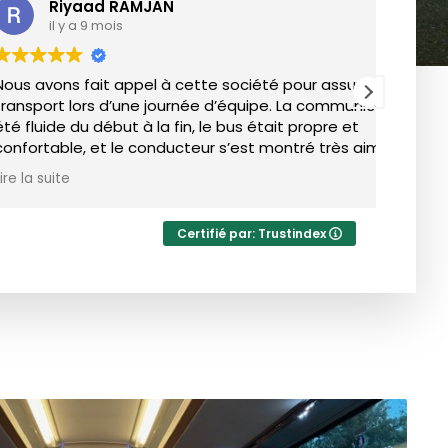
ad RAMJAN
 mois
it appel à cette société pour assurer le
Sorti
s d’une journée d’équipe. La communication a
Chauff
début à la fin, le bus était propre et
et le conducteur s’est montré très aimable et
l. Nous recommandons leurs services sans
Certifié par: Trustindex