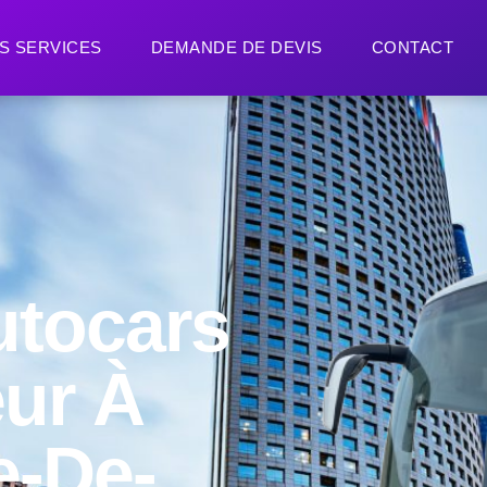
S SERVICES
DEMANDE DE DEVIS
CONTACT
utocars
ur À
e-De-