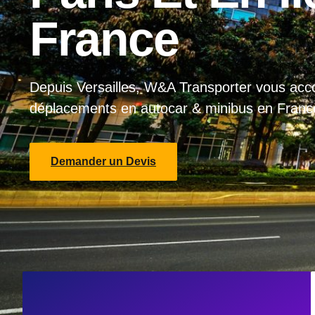
France
Depuis Versailles, W&A Transporter vous ac
déplacements en autocar & minibus en Fran
Demander un Devis