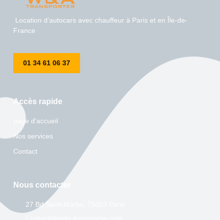
Location d’autocars avec chauffeur à Paris et en Île-de-
France
01 34 61 06 37
Accès rapide
page d'accueil
Nos services
Contact
Nous contacter
27 Bd Saint-Martin, 75003 Paris
Contact@weta-transporter.com